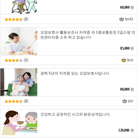
60,000
원
(
2
)
test3
요양보호사 활동보조사 자격증 과 1종보통운전 2급소방 안
전관리자증 소유 하고 있습니다
85,000
원
(
1
)
test
경력 5년의 자격증 있는 요양보호사입니다.
80,000
원
(
2
)
jini
건강하고 긍정적인 사고와 밝은성격입니다.
120,000
원