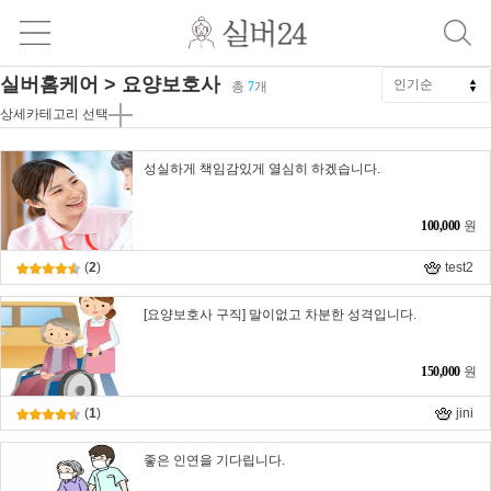
실버홈케어 > 요양보호사
총
7
개
상세카테고리 선택
성실하게 책임감있게 열심히 하겠습니다.
100,000
원
(
2
)
test2
[요양보호사 구직] 말이없고 차분한 성격입니다.
150,000
원
(
1
)
jini
좋은 인연을 기다립니다.