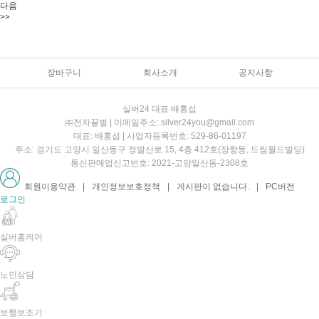
다음
>>
장바구니
회사소개
공지사항
실버24 대표 배홍섭
㈜전자꿀벌 | 이메일주소: silver24you@gmail.com
대표: 배홍섭 | 사업자등록번호: 529-86-01197
주소: 경기도 고양시 일산동구 정발산로 15, 4층 412호(장항동, 드림월드빌딩)
통신판매업신고번호: 2021-고양일산동-2308호
회원이용약관
|
개인정보보호정책
|
게시판이 없습니다.
|
PC버전
로그인
실버홈케어
노인상담
보행보조기