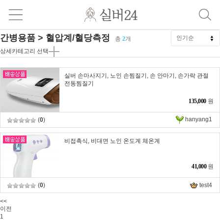
간병용품 > 혈압계/혈당측정
총
2
개
상세카테고리 선택
실버 손마사지기, 노인 손찜질기, 손 안마기, 손가락 관절
전동찜질기
135,000
원
hanyang1
(
0
)
비접촉식, 비대면 노인 온도계 체온계
41,000
원
(
0
)
test4
<<
이전
1