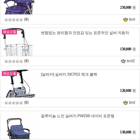
250,000
원
(
0
)
test
변함없는 편리함과 안정감 있는 표준적인 실버 자동차
150,000
원
(
0
)
test2
[실버카] 실버카 SICP02 체크 블랙
120,000
원
(
0
)
test
알루미늄 노인 실버카 PW298 네이비 표준형
130,000
원