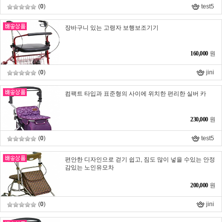
(
0
)
test5
장바구니 있는 고령자 보행보조기기
160,000
원
(
0
)
jini
컴팩트 타입과 표준형의 사이에 위치한 편리한 실버 카
230,000
원
(
0
)
test5
편안한 디자인으로 걷기 쉽고, 짐도 많이 넣을 수있는 안정
감있는 노인유모차
200,000
원
(
0
)
jini