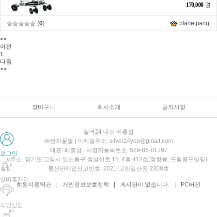
170,000
원
(
0
)
planetpang
<<
이전
1
다음
>>
장바구니
회사소개
공지사항
실버24 대표 배홍섭
㈜전자꿀벌 | 이메일주소: silver24you@gmail.com
대표: 배홍섭 | 사업자등록번호: 529-86-01197
로그인
주소: 경기도 고양시 일산동구 정발산로 15, 4층 412호(장항동, 드림월드빌딩)
통신판매업신고번호: 2021-고양일산동-2308호
실버홈케어
회원이용약관
|
개인정보보호정책
|
게시판이 없습니다.
|
PC버전
노인상담