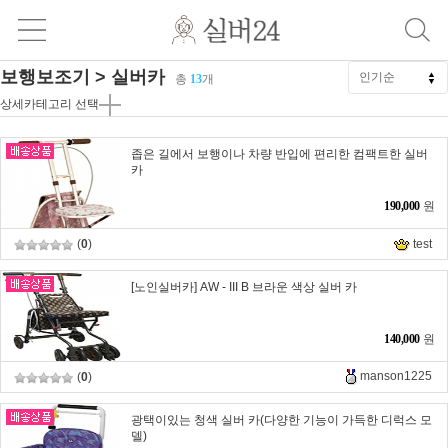
보행보조기 > 실버카
총
13
개
상세카테고리 선택
좁은 길에서 보행이나 차량 반입에 편리한 컴팩트한 실버
카
190,000
원
(
0
)
test
[노인실버카] AW - III B 브라운 색상 실버 카
140,000
원
manson1225
(
0
)
광택이있는 청색 실버 카(다양한 기능이 가득한 디럭스 모
델)