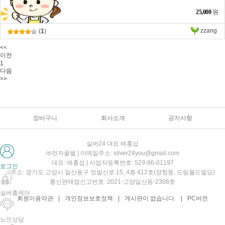
25,000
원
zzang
(
1
)
<<
이전
1
다음
>>
장바구니
회사소개
공지사항
실버24 대표 배홍섭
㈜전자꿀벌 | 이메일주소: silver24you@gmail.com
대표: 배홍섭 | 사업자등록번호: 529-86-01197
로그인
주소: 경기도 고양시 일산동구 정발산로 15, 4층 412호(장항동, 드림월드빌딩)
통신판매업신고번호: 2021-고양일산동-2308호
실버홈케어
회원이용약관
|
개인정보보호정책
|
게시판이 없습니다.
|
PC버전
노인상담